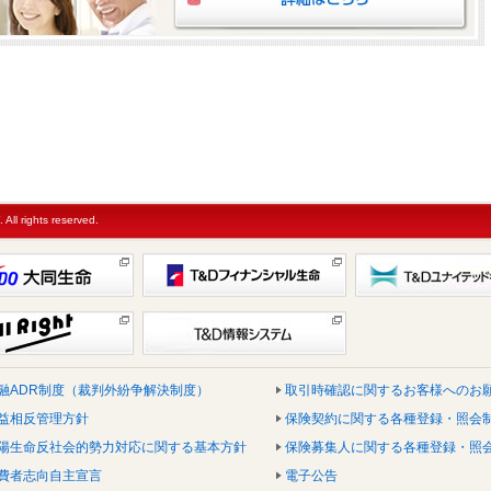
l rights reserved.
融ADR制度（裁判外紛争解決制度）
取引時確認に関するお客様へのお
益相反管理方針
保険契約に関する各種登録・照会
陽生命反社会的勢力対応に関する基本方針
保険募集人に関する各種登録・照
費者志向自主宣言
電子公告