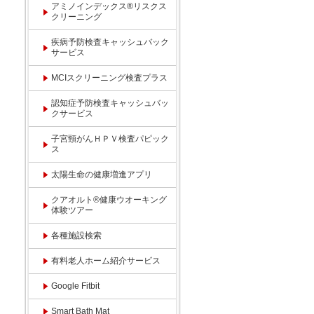
アミノインデックス®リスクス
クリーニング
疾病予防検査キャッシュバック
サービス
MCIスクリーニング検査プラス
認知症予防検査キャッシュバッ
クサービス
子宮頸がんＨＰＶ検査パピック
ス
太陽生命の健康増進アプリ
クアオルト®健康ウオーキング
体験ツアー
各種施設検索
有料老人ホーム紹介サービス
Google Fitbit
Smart Bath Mat