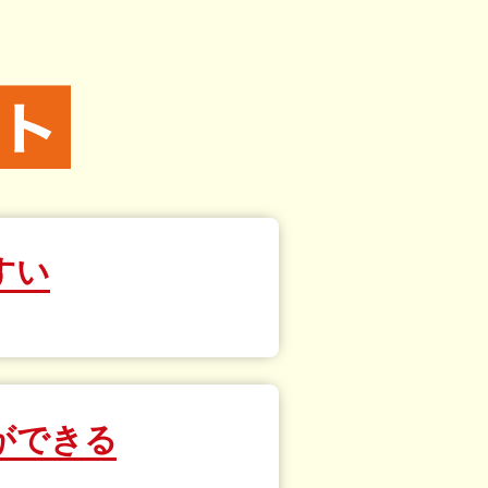
すい
ができる