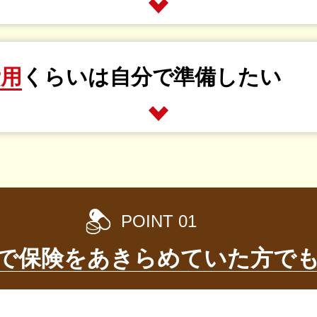
費用
くらいは自分で準備
したい
POINT 01
で保険を
あきらめていた方で