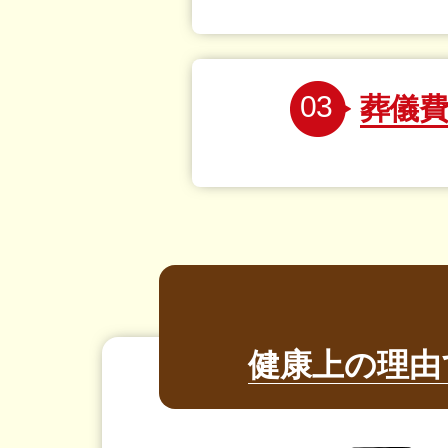
03
葬儀
健康上の理由