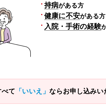
持病
がある方
健康に不安
がある方
入院・手術の経験
すべて
「いいえ」
なら
お申し込みい